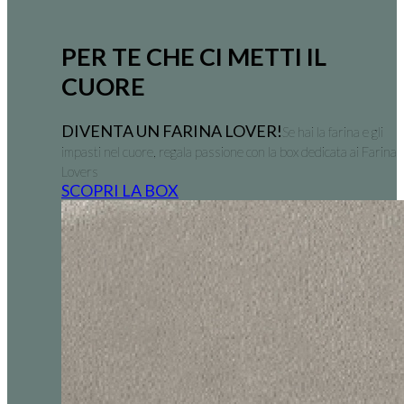
PER TE CHE CI METTI IL
CUORE
DIVENTA UN FARINA LOVER!
Se hai la farina e gli
impasti nel cuore, regala passione con la box dedicata ai Farina
Lovers
SCOPRI LA BOX