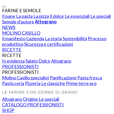
FARINE E SEMOLE
Il pane
La pasta
La pizza
Il dolce
Le essenziali
Le speciali
Semole d'autore
Altograno
NEWS
MOLINO CASILLO
Il manifesto
L'azienda
La storia
Sostenibilità
Processo
produttivo
Sicurezza e certificazioni
RICETTE
RICETTE
In evidenza
Salato
Dolce
Altograno
PROFESSIONISTI
PROFESSIONISTI
Molino Casillo specialist
Panificazione
Pasta fresca
Pasticceria
Pizzeria
Le classiche
Prime terre pro
LE FARINE CON GERME DI GRANO
Altograno
Origine
Le speciali
CATALOGO PROFESSIONISTI
SHOP