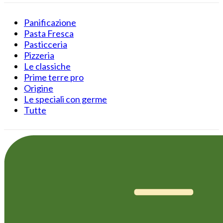
Panificazione
Pasta Fresca
Pasticceria
Pizzeria
Le classiche
Prime terre pro
Origine
Le speciali con germe
Tutte