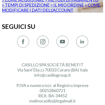
> TEMPI DI SPEDIZIONE
> IL MIO ORDINE
> COME
MODIFICARE I DATI DELL'ACCOUNT
SEGUICI SU
CASILLO SPA SOCIETÀ BENEFIT
Via Sant'Elia z.i 70033 Corato (BA) Italy
info@casillogroup.it
P.IVA e numero iscr. al Registro Imprese
00252860721
REA: BA-34452
molinocasillo@legalmail.it