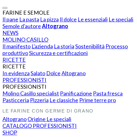
FARINE E SEMOLE
Il pane
La pasta
La pizza
Il dolce
Le essenziali
Le speciali
Semole d'autore
Altograno
NEWS
MOLINO CASILLO
Il manifesto
L'azienda
La storia
Sostenibilità
Processo
produttivo
Sicurezza e certificazioni
RICETTE
RICETTE
In evidenza
Salato
Dolce
Altograno
PROFESSIONISTI
PROFESSIONISTI
Molino Casillo specialist
Panificazione
Pasta fresca
Pasticceria
Pizzeria
Le classiche
Prime terre pro
LE FARINE CON GERME DI GRANO
Altograno
Origine
Le speciali
CATALOGO PROFESSIONISTI
SHOP